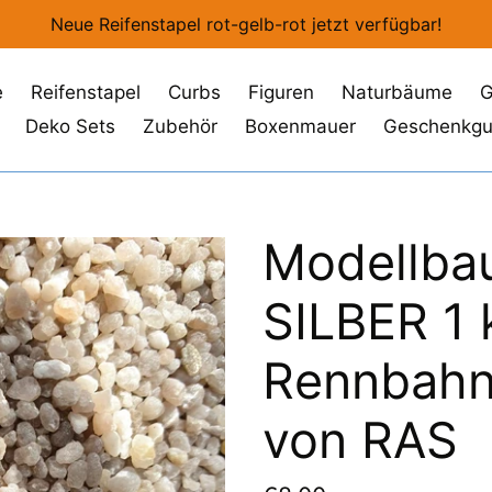
Neue Reifenstapel rot-gelb-rot jetzt verfügbar!
e
Reifenstapel
Curbs
Figuren
Naturbäume
G
Deko Sets
Zubehör
Boxenmauer
Geschenkgu
Modellbau
SILBER 1 k
Rennbahn
von RAS