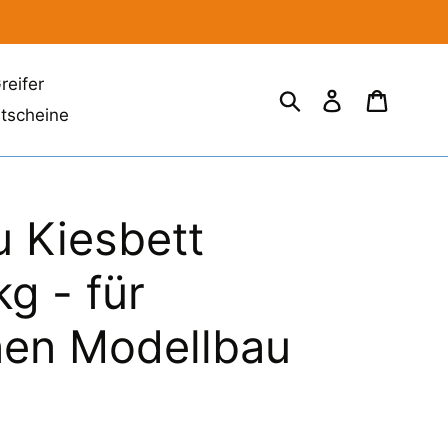
reifer
Suchen
Einloggen
Einkau
tscheine
 Kiesbett
g - für
en Modellbau