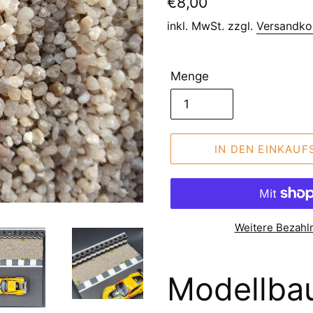
Normaler
€8,00
Preis
inkl. MwSt. zzgl.
Versandko
Menge
IN DEN EINKAU
Weitere Bezahl
Modellbau