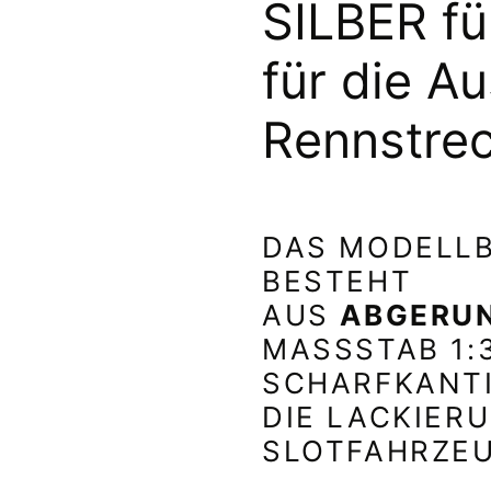
SILBER f
für die A
Rennstre
DAS MODELLB
BESTEHT
AUS
ABGERU
MASSSTAB 1:32
CHARFKANTIG
IE LACKIERUN
LOTFAHRZEU