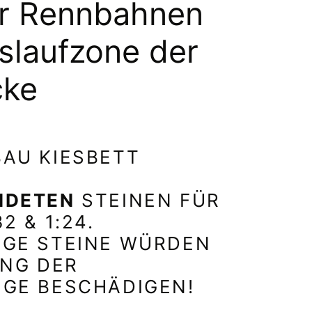
ür Rennbahnen
uslaufzone der
cke
AU KIESBETT
NDETEN
STEINEN FÜR
 & 1:24. S
E STEINE WÜRDEN D
G DER S
GE BESCHÄDIGEN!